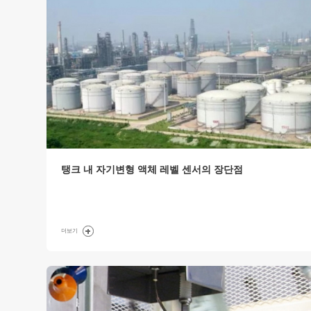
탱크 내 자기변형 액체 레벨 센서의 장단점
더보기