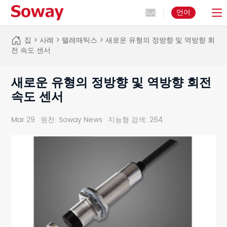
언어
집
>
사례
>
텔레매틱스
>
새로운 유형의 정방향 및 역방향 회
전 속도 센서
새로운 유형의 정방향 및 역방향 회전
속도 센서
Mar 29
원천: Soway News
지능형 검색: 264