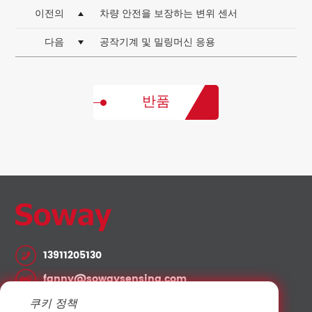
이전의
차량 안전을 보장하는 변위 센서
다음
공작기계 및 밀링머신 응용
반품
13911205130
fanny@sowaysensing.com
쿠키 정책
No.28 Xinfeng Road Potoubei Ailian Longgang