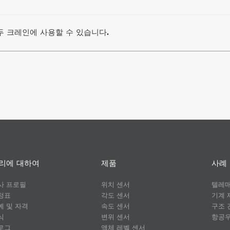
두 크레인에 사용할 수 있습니다.
리에 대하여
제품
사례
사 프로필
위치 센서
텔레
정표
각도 센서
기계 
예 및 자격
속도 센서
구조 
식
변위 센서
항공
로그
액체 레벨 센서