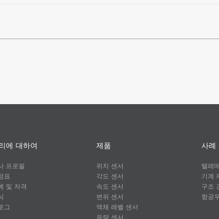
리에 대하여
제품
사례
사 프로필
위치 센서
텔레
정표
각도 센서
기계 
예 및 자격
속도 센서
구조 
식
변위 센서
항공
로그
액체 레벨 센서
유량 센서