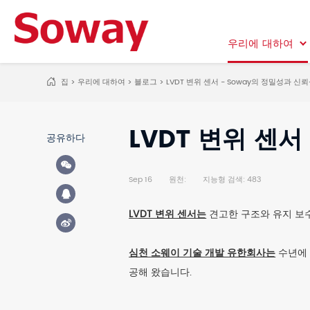
우리에 대하여
우리에 대하여
집
>
우리에 대하여
>
블로그
>
LVDT 변위 센서 - Soway의 정밀성과 신
LVDT 변위 센서
공유하다
Sep 16
원천:
지능형 검색: 483
LVDT 변위 센서는
견고한 구조와 유지 보수
심천 소웨이 기술 개발 유한회사는
수년에 
공해 왔습니다.