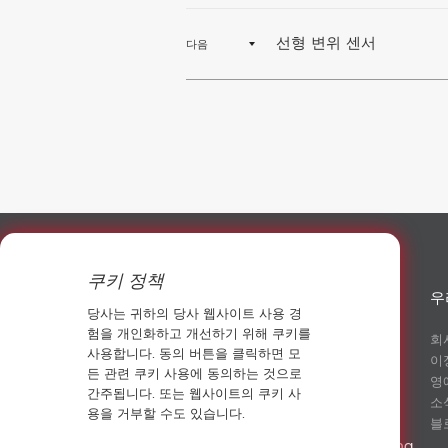
선형 변위 센서
다음
쿠키 정책
우
당사는 귀하의 당사 웹사이트 사용 경
험을 개인화하고 개선하기 위해 쿠키를
회
사용합니다. 동의 버튼을 클릭하면 모
이
13911205130
든 관련 쿠키 사용에 동의하는 것으로
영
간주됩니다. 또는 웹사이트의 쿠키 사
소
fanny@sowaysensing.com
용을 거부할 수도 있습니다.
블
No.28 Xinfeng Road Potoubei Ailian Longgang